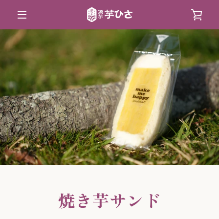
コ
カ
ン
メ
テ
ー
ン
ニ
ツ
ト
ュ
に
を
ス
ー
キ
見
ッ
プ
る
す
る
焼き芋サンド